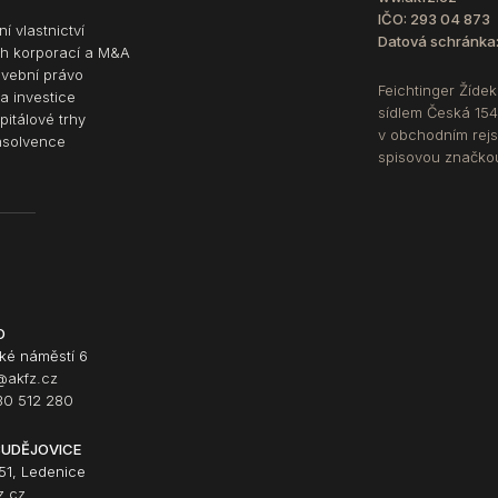
IČO: 293 04 873
í vlastnictví
Datová schránka
h korporací a M&A
avební právo
Feichtinger Žídek
a investice
sídlem Česká 154
pitálové trhy
v obchodním rejs
nsolvence
spisovou značko
O
ké náměstí 6
@akfz.cz
0 512 280
BUDĚJOVICE
51, Ledenice
z.cz