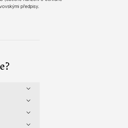
avovskými předpisy.
e?
vých stránkách,
 telefon,