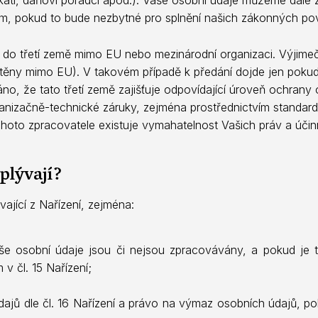
m, pokud to bude nezbytné pro splnění našich zákonných pov
do třetí země mimo EU nebo mezinárodní organizaci. Výjimečn
těny mimo EU). V takovém případě k předání dojde jen pokud v
no, že tato třetí země zajišťuje odpovídající úroveň ochran
nizačně-technické záruky, zejména prostřednictvím standar
ohoto zpracovatele existuje vymahatelnost Vašich práv a účin
plývají?
ající z Nařízení, zejména:
aše osobní údaje jsou či nejsou zpracovávány, a pokud je 
v čl. 15 Nařízení;
jů dle čl. 16 Nařízení a právo na výmaz osobních údajů, po