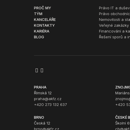
PROČ MY
Právo IT a duševn
TÝM
Právo obchodníc
KANCELÁŘE
Nemovitosti a st
KONTAKTY
Veřejné zakázky 
KARIÉRA
Financování a ka
BLOG
Řešení sporů a i
PRAHA
ZNOJM
Římská 12
Mariáns
praha@akfz.cz
znojmo
+420 273 132 637
+420 53
BRNO
ČESKÉ 
Česká 12
Školní 6
brno@akfz.cz
cb@akf