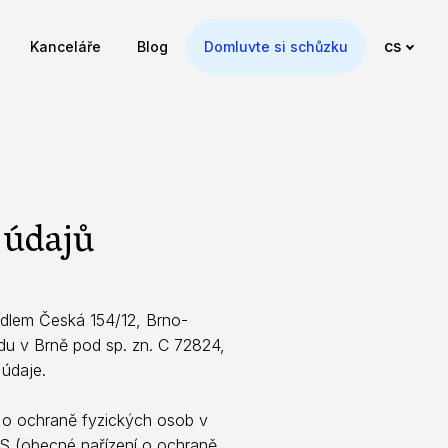
cs
Kanceláře
Blog
Domluvte si schůzku
 údajů
sídlem Česká 154/12, Brno-
u v Brně pod sp. zn. C 72824,
údaje.
 o ochraně fyzických osob v
ES (obecné nařízení o ochraně