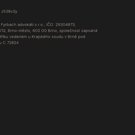
:
z538v3y
 Fyrbach advokáti s.r.o., IČO: 29304873,
/12, Brno-město, 602 00 Brno, společnost zapsaná
tříku vedeném u Krajského soudu v Brně pod
u C 72824