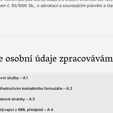
em č. 85/1996 Sb., o advokacii a souvisejícími právními a st
e osobní údaje zpracovávám
ní služby – A.1
třednictvím kontaktního formuláře – A.2
užeb zpracováváme Vaše následující osobní údaje:
etové stránky – A.3
at prostřednictvím kontaktního formuláře na našim interneto
tní údaje, zejména jméno a příjmení, IČ, DIČ, e-mailová adresa,
sledující osobní údaje:
lývající z AML předpisů – A.4