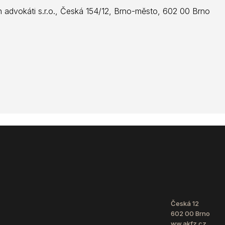
h advokáti s.r.o., Česká 154/12, Brno-město, 602 00 Brno
Česká 12
602 00 Brno
ww.akfz.cz