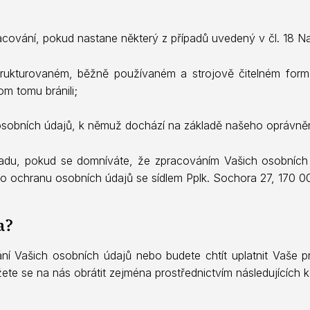
cování, pokud nastane některý z případů uvedený v čl. 18 Na
trukturovaném, běžně používaném a strojově čitelném form
om tomu bránili;
 osobních údajů, k němuž dochází na základě našeho oprávněn
adu, pokud se domníváte, že zpracováním Vašich osobních 
o ochranu osobních údajů se sídlem Pplk. Sochora 27, 170 00
a?
ní Vašich osobních údajů nebo budete chtít uplatnit Vaše prá
te se na nás obrátit zejména prostřednictvím následujících k