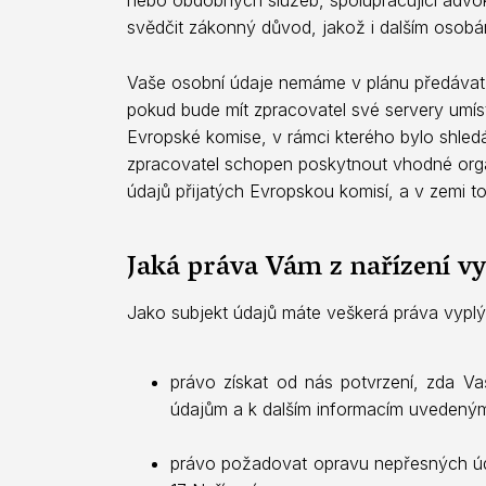
svědčit zákonný důvod, jakož i dalším osobá
Vaše osobní údaje nemáme v plánu předávat 
pokud bude mít zpracovatel své servery umís
Evropské komise, v rámci kterého bylo shledá
zpracovatel schopen poskytnout vhodné orga
údajů přijatých Evropskou komisí, a v zemi t
Jaká práva Vám z nařízení vy
Jako subjekt údajů máte veškerá práva vyplýv
právo získat od nás potvrzení, zda V
údajům a k dalším informacím uvedeným 
právo požadovat opravu nepřesných úda