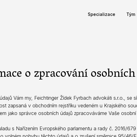
Specializace
Tým
mace o zpracování osobních
dajů Vám my, Feichtinger Žídek Fyrbach advokáti s.r.o., se 
st zapsaná v obchodním rejstříku vedeném u Krajského soud
em jako správce osobních údajů zpracováváme Vaše osobní 
ladu s Nařízením Evropského parlamentu a rady č. 2016/679
a o volném pohybu těchto údajů a o zrušení směrnice 95/46/