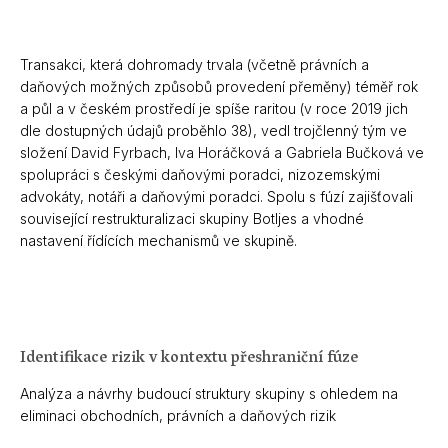
Transakci, která dohromady trvala (včetně právních a
daňových možných způsobů provedení přeměny) téměř rok
a půl a v českém prostředí je spíše raritou (v roce 2019 jich
dle dostupných údajů proběhlo 38), vedl trojčlenný tým ve
složení
David Fyrbach
,
Iva Horáčková
a
Gabriela Bučková
ve
spolupráci s českými daňovými poradci, nizozemskými
advokáty, notáři a daňovými poradci. Spolu s fúzí zajišťovali
související restrukturalizaci skupiny Botljes a vhodné
nastavení řídících mechanismů ve skupině.
Identifikace rizik v kontextu přeshraniční fúze
Analýza a návrhy budoucí struktury skupiny s ohledem na
eliminaci obchodních, právních a daňových rizik