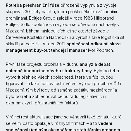
Potřeba přeshraniční fúze
přirozeně vyplynula z vývoje
skupiny s 30+ lety na trhu, která prošla několika zásadními
proměnami. Boltjes Group založil v roce 1988 Hillebrand
Boltjes. Sídlo společnosti i výroba se původně nacházely v
Nizozemí, během následujících let se otevřel závod v
Červeném Kostelci na Náchodsku a vyrostla také logistická síť
skladů po celé EU. V roce 2012
společnost odkoupil skrze
management buy-out tehdejší manažer
Ivor Poprach.
První fáze projektu probíhala v duchu
analýz a debat
ohledně budoucího návrhu struktury firmy
. Bylo potřeba
vytvořit přehled všech společností, které ve fúzi budou
figurovat – a také nemovitostní větve. Výroba probíhá v ČR i
Nizozemí, tým byl tedy od samého začátku mezinárodní a
bylo potřeba zohledňovat celou řadu legislativních i
ekonomických přeshraničních faktorů.
V rámci restrukturalizace jsme se věnovali také tématu, které
se velmi často opakuje v různých firmách – a to
vedení
společnosti jediným akcionářem a statutárním orgánem
.