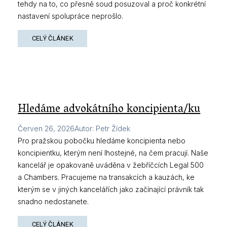
tehdy na to, co přesně soud posuzoval a proč konkrétní
nastavení spolupráce neprošlo.
CELÝ ČLÁNEK
Hledáme advokátního koncipienta/ku
Červen 26, 2026
Autor
:
Petr Žídek
Pro pražskou pobočku hledáme koncipienta nebo
koncipientku, kterým není lhostejné, na čem pracují. Naše
kancelář je opakovaně uváděna v žebříčcích Legal 500
a Chambers. Pracujeme na transakcích a kauzách, ke
kterým se v jiných kancelářích jako začínající právník tak
snadno nedostanete.
CELÝ ČLÁNEK