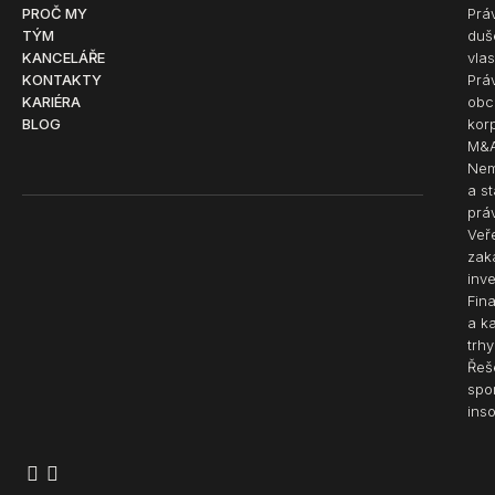
PROČ MY
Prá
TÝM
duš
KANCELÁŘE
vlas
KONTAKTY
Prá
KARIÉRA
obc
BLOG
kor
M&
Nem
a s
prá
Veř
zak
inve
Fin
a k
trhy
Řeš
spo
ins