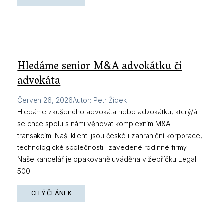
Hledáme senior M&A advokátku či
advokáta
Červen 26, 2026
Autor
:
Petr Žídek
Hledáme zkušeného advokáta nebo advokátku, který/á
se chce spolu s námi věnovat komplexním M&A
transakcím. Naši klienti jsou české i zahraniční korporace,
technologické společnosti i zavedené rodinné firmy.
Naše kancelář je opakovaně uváděna v žebříčku Legal
500.
CELÝ ČLÁNEK