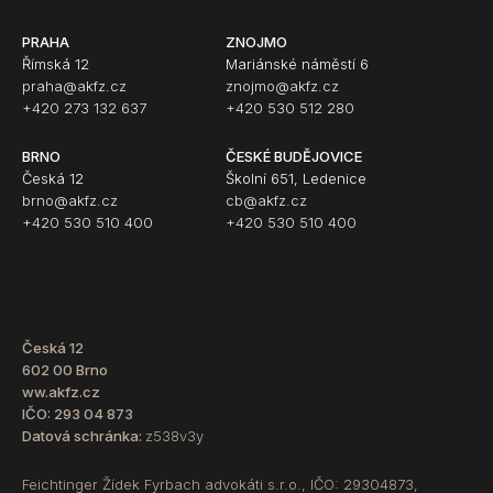
PRAHA
ZNOJMO
Římská 12
Mariánské náměstí 6
praha@akfz.cz
znojmo@akfz.cz
+420 273 132 637
+420 530 512 280
BRNO
ČESKÉ BUDĚJOVICE
Česká 12
Školní 651, Ledenice
brno@akfz.cz
cb@akfz.cz
+420 530 510 400
+420 530 510 400
Česká 12
602 00 Brno
ww.akfz.cz
IČO: 293 04 873
Datová schránka:
z538v3y
Feichtinger Žídek Fyrbach advokáti s.r.o., IČO: 29304873,