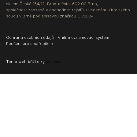
sídlem Česká 154/12, Brno-město, 602 00 Brno,
společnost zapsaná v obchodním rejstříku vedeném u Krajského
soudu v Brně pod spisovou značkou C 72824
Ochrana osobních údajů
|
Vnitřní oznamovací systém
|
Poučení pro spotřebitele
Tento web běží díky
solidpixels.